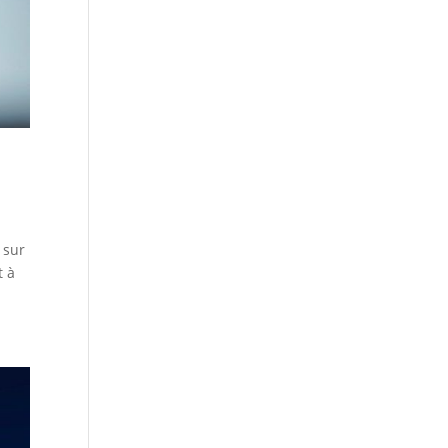
 sur
t à