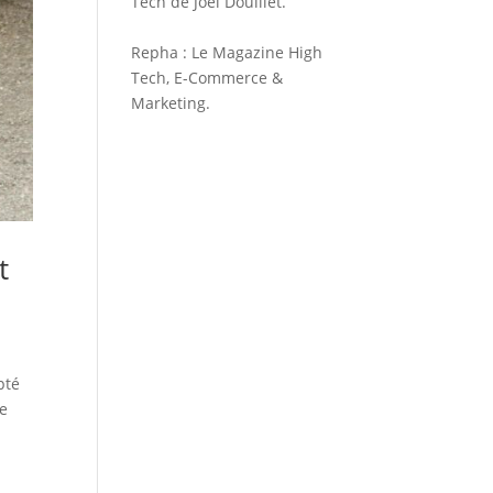
Tech de
Joel Douillet
.
Repha
: Le Magazine High
Tech, E-Commerce &
Marketing.
t
pté
re