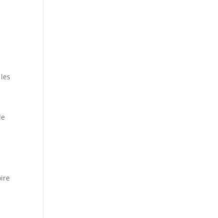
 les
de
oire