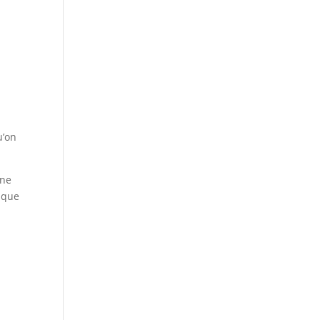
u’on
une
e que