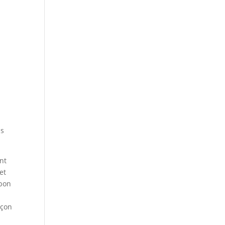
ns
nt
et
 bon
açon