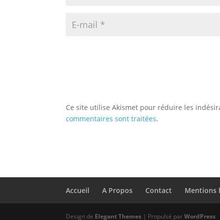
Ce site utilise Akismet pour réduire les indési
commentaires sont traitées
.
Accueil
A Propos
Contact
Mentions 
Design de
Elegant Themes
| Propulsé par
WordPress